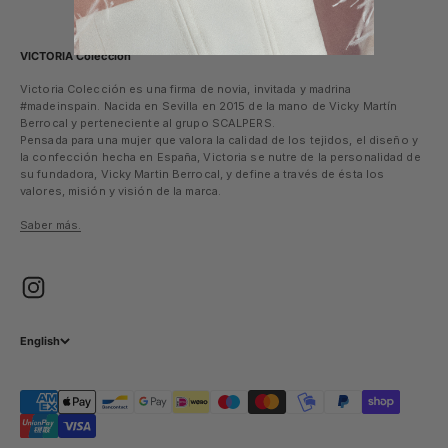
VICTORIA Colección
Victoria Colección es una firma de novia, invitada y madrina
#madeinspain. Nacida en Sevilla en 2015 de la mano de Vicky Martín
Berrocal y perteneciente al grupo SCALPERS.
Pensada para una mujer que valora la calidad de los tejidos, el diseño y
la confección hecha en España, Victoria se nutre de la personalidad de
su fundadora, Vicky Martin Berrocal, y define a través de ésta los
valores, misión y visión de la marca.
Saber más.
English