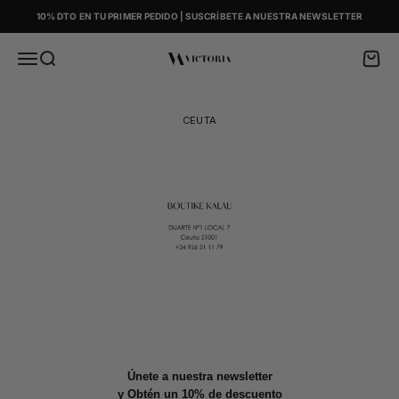
Skip to content
10% DTO EN TU PRIMER PEDIDO | SUSCRÍBETE A NUESTRA NEWSLETTER
Menu
Search
Cart
Victoria
CEUTA
Únete a nuestra newsletter
y Obtén un 10% de descuento