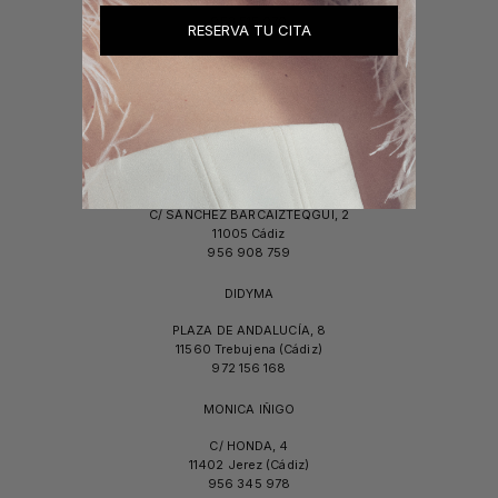
23740 Andújar (Jaén)
953 515 070
RESERVA TU CITA
NOVIAS & NOVIAS
C/ VIRIATO, 5
23700 Linares (Jaén)
953 659 112
MILAGROSA GRIMÁLDI
C/ SÁNCHEZ BARCAIZTEQGUI, 2
11005 Cádiz
956 908 759
DIDYMA
PLAZA DE ANDALUCÍA, 8
11560 Trebujena (Cádiz)
972 156 168
MONICA IÑIGO
C/ HONDA, 4
11402 Jerez (Cádiz)
956 345 978