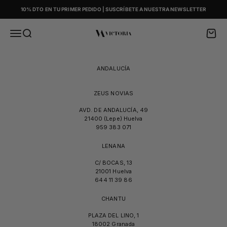
Skip to content
10% DTO EN TU PRIMER PEDIDO | SUSCRÍBETE A NUESTRA NEWSLETTER
Menu
Search
Cart
Victoria
ANDALUCÍA
ZEUS NOVIAS
AVD. DE ANDALUCÍA, 49
21400 (Lepe) Huelva
959 383 071
LENANA
C/ BOCAS, 13
21001 Huelva
644 11 39 86
CHANTU
PLAZA DEL LINO, 1
18002 Granada