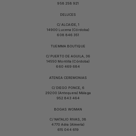
958 258 921
DELUCES
C/ ALCAIDE, 1
14900 Lucena (Córdoba)
608 846 351
TUEMMA BOUTIQUE
C/ PUERTO DE AGUILA, 36
14550 Montilla (Córdoba)
660 469 684
ATENEA CEREMONIAS
C/ DIEGO PONCE, 6
29200 (Antequera) Málaga
952 843 464
BOGAS WOMAN
C/ NATALIO RIVAS, 38
4770 Adra (Almería)
615 044 619