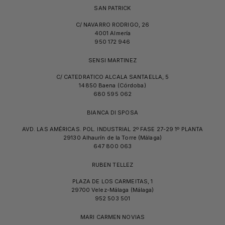
SAN PATRICK
C/ NAVARRO RODRIGO, 26
4001 Almería
950 172 946
SENSI MARTINEZ
C/ CATEDRATICO ALCALA SANTAELLA, 5
14850 Baena (Córdoba)
680 595 062
BIANCA DI SPOSA
AVD. LAS AMÉRICAS. POL. INDUSTRIAL 2º FASE 27-29 1º PLANTA
29130 Alhaurín de la Torre (Málaga)
647 800 063
RUBEN TELLEZ
PLAZA DE LOS CARMEITAS, 1
29700 Velez-Málaga (Málaga)
952 503 501
MARI CARMEN NOVIAS