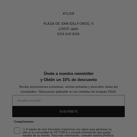
ATLIER
PLAZA DE SAN IDELFONSO, 5
23001 Jaén
953 041 906
Únete a nuestra newsletter
y Obtén un 10% de descuento
Recibe promociones exclusivas, ventas privadas y descubre todas las
novedades. *Descuento aplicable en los modelos de invitada SS26.
SUSCRÍBETE
Cumplimiento
☐ A través de este formulario trataremos sus datos para gestionar su
alta en la comunidad de VICTORIA y enviarle información que pueda
resultar de su interés. Para más información, consulte nuestra [Política