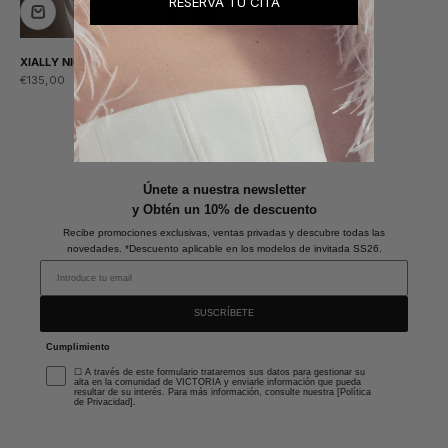
RESERVA TU CITA
XIALLY NIGHTGOWN
Sale price
€135,00
Únete a nuestra newsletter
y Obtén un 10% de descuento
Recibe promociones exclusivas, ventas privadas y descubre todas las
novedades. *Descuento aplicable en los modelos de invitada SS26.
SUSCRÍBETE
Cumplimiento
☐ A través de este formulario trataremos sus datos para gestionar su
alta en la comunidad de VICTORIA y enviarle información que pueda
resultar de su interés. Para más información, consulte nuestra [Política
de Privacidad].