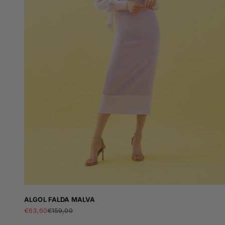
ALGOL FALDA MALVA
Sale price
Regular price
€63,60
€159,00