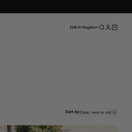
Search
Login
Cart
EUR €
English
Sort by:
Date, new to old