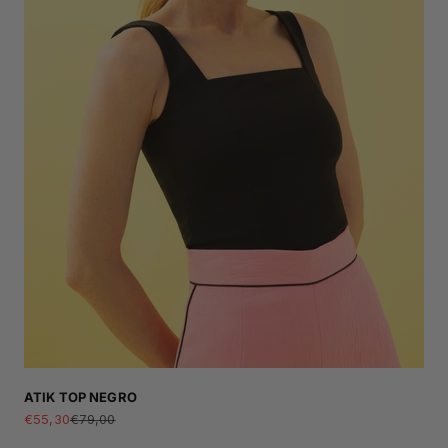
ATIK TOP NEGRO
Sale price
Regular price
€55,30
€79,00