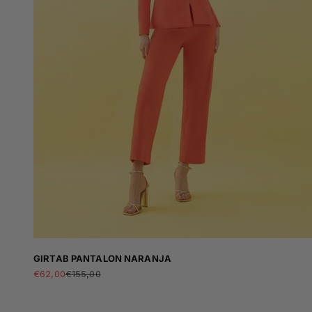
GIRTAB PANTALON NARANJA
Sale price
Regular price
€62,00
€155,00