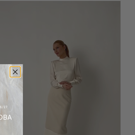
6/27
OBA