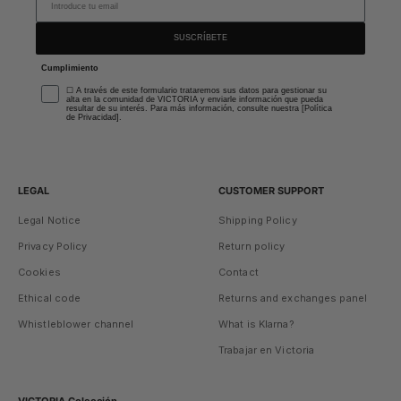
SUSCRÍBETE
Cumplimiento
☐ A través de este formulario trataremos sus datos para gestionar su
alta en la comunidad de VICTORIA y enviarle información que pueda
resultar de su interés. Para más información, consulte nuestra [Política
de Privacidad].
LEGAL
CUSTOMER SUPPORT
Legal Notice
Shipping Policy
Privacy Policy
Return policy
Cookies
Contact
Ethical code
Returns and exchanges panel
Whistleblower channel
What is Klarna?
Trabajar en Victoria
VICTORIA Colección