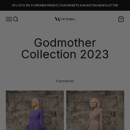
Skip to content
10% DTO EN TU PRIMER PEDIDO | SUSCRÍBETE A NUESTRA NEWSLETTER
Menu
Search
Cart
Victoria
Godmother
Collection 2023
11 products