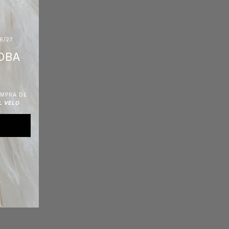
6/27
OBA
OMPRA DE
L VELO