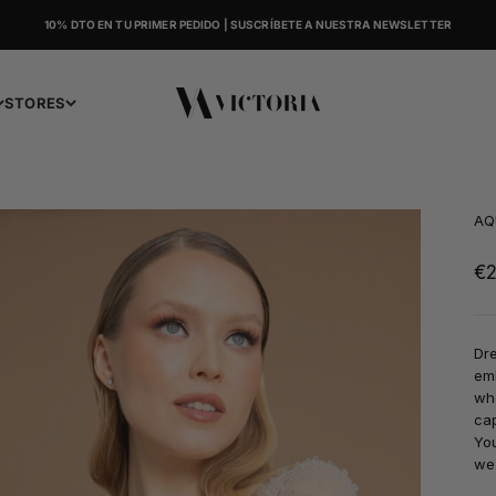
10% DTO EN TU PRIMER PEDIDO | SUSCRÍBETE A NUESTRA NEWSLETTER
Victoria
STORES
AQ
Sa
€2
Dre
emb
wh
cap
You
we 