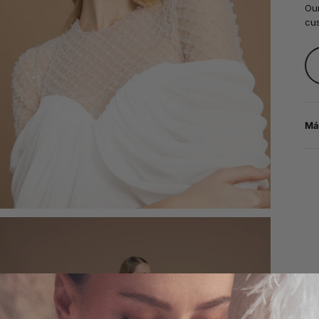
Our
cus
Má