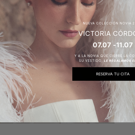
NUEVA COLECCIÓN NOVIA 2
VICTORIA CÓRD
07.07 -11.07
Y A LA NOVIA QUE CIERRE LA C
SU VESTIDO,
LE REGALAMOS E
RESERVA TU CITA