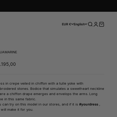
Search
Login
Cart
EUR €
English
UAMARINE
le price
.195,00
ss in crepe veiled in chiffon with a tulle yoke with
roidered stones. Bodice that simulates a sweetheart neckline
ere a chiffon drape emerges and envelops the arms. Long
e in this same fabric.
 can try on this model in our stores, and if it is
#yourdress
,
will make it for you.