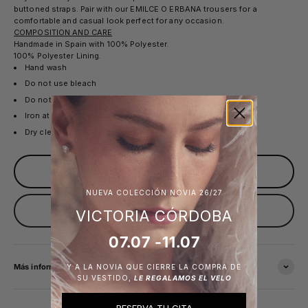
buttoned straps. Pair with our EMILCE O ERBANA trousers for a
comfortable and casual look perfect for any occasion.
COMPOSITION AND CARE
Handmade in Spain with 100% Polyester.
100% Polyester Lining.
Hand wash
Do not use bleach
Do not use dryer
Iron at low temperature up to 110°C
Dry clean only perchloroethylene
Sold out
NUEVA COLECCIÓN NOVIA 26/27
Avísame cuando esté disponible
VICTORIA CÓRDOBA
07.07 -11.07
Más información
Y A LA NOVIA QUE CIERRE LA COMPRA DE
SU VESTIDO,
LE REGALAMOS EL VELO