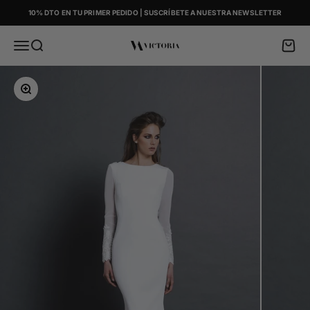
Skip to content
10% DTO EN TU PRIMER PEDIDO | SUSCRÍBETE A NUESTRA NEWSLETTER
Menu
Search
Cart
Victoria
Zoom