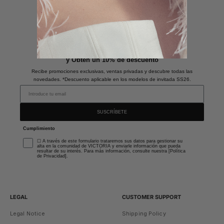
Únete a nuestra newsletter
y Obtén un 10% de descuento
Recibe promociones exclusivas, ventas privadas y descubre todas las
novedades. *Descuento aplicable en los modelos de invitada SS26.
SUSCRÍBETE
Cumplimiento
☐ A través de este formulario trataremos sus datos para gestionar su
alta en la comunidad de VICTORIA y enviarle información que pueda
resultar de su interés. Para más información, consulte nuestra [Política
de Privacidad].
LEGAL
CUSTOMER SUPPORT
Legal Notice
Shipping Policy