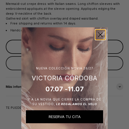
Mermaid-cut crepe dress with Italian seams. Long chiffon sleeves with
embroidered appliqués at the sleeve opening. Appliqués edging the
deep V-neckline of the back.
Gathered skirt with chiffon overlay and draped waistband.
Free shipping and returns within 14 days.
Handcrafted in Spain
Sold out
Avísame cuando esté disponible
NUEVA COLECCIÓN NOVIA 26/27
VICTORIA CÓRDOBA
Más información
07.07 -11.07
Y A LA NOVIA QUE CIERRE LA COMPRA DE
SU VESTIDO,
LE REGALAMOS EL VELO
TE PUEDE INTERESAR
RESERVA TU CITA