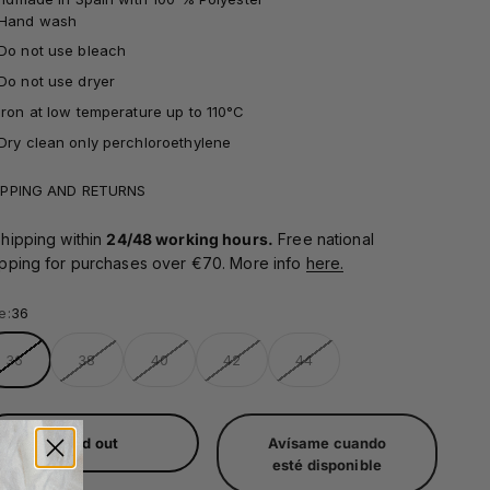
Hand wash
Do not use bleach
Do not use dryer
Iron at low temperature up to 110°C
Dry clean only perchloroethylene
IPPING AND RETURNS
hipping within
24/48 working hours.
Free national
ipping for purchases over €70. More info
here.
e:
36
36
38
40
42
44
Sold out
Avísame cuando
esté disponible