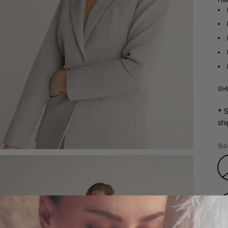
SH
*
S
sh
Siz