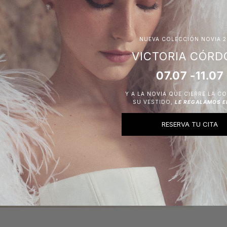
Má
NUEVA COLECCIÓN NOVIA 2
VICTORIA CÓRD
07.07 -11.07
Y A LA NOVIA QUE CIERRE LA C
SU VESTIDO,
LE REGALAMOS E
RESERVA TU CITA