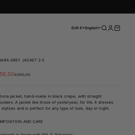
Search
Login
Cart
EUR €
English
NARA GREY JACKET 2.0
le price
56,00
Regular price
€390,00
toria jacket, hand-made in black crepe, with straight
ulders. A jacket like those of yesteryear, for life. It dresses
 stylizes and is perfect for any type of look, day or night.
MPOSITION AND CARE
ndmade in Spain with
100
% Polyester