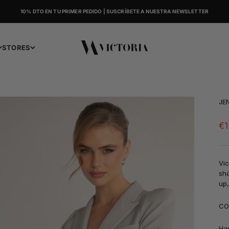
10% DTO EN TU PRIMER PEDIDO | SUSCRÍBETE A NUESTRA NEWSLETTER
Victoria
STORES
JE
Sa
€1
Vic
sho
up,
CO
Ha