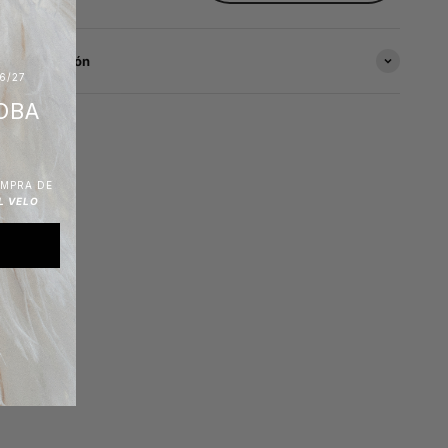
s información
6/27
OBA
OMPRA DE
L VELO