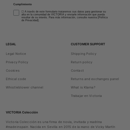
Cumplimiento
☐ A través de este formulario trataremos sus datos para gestionar su
alta en la comunidad de VICTORIA y enviarle información que pueda
resultar de su interés. Para más información, consulte nuestra [Política
de Privacidad].
LEGAL
CUSTOMER SUPPORT
Legal Notice
Shipping Policy
Privacy Policy
Return policy
Cookies
Contact
Ethical code
Returns and exchanges panel
Whistleblower channel
What is Klarna?
Trabajar en Victoria
VICTORIA Colección
Victoria Colección es una firma de novia, invitada y madrina
#madeinspain. Nacida en Sevilla en 2015 de la mano de Vicky Martín