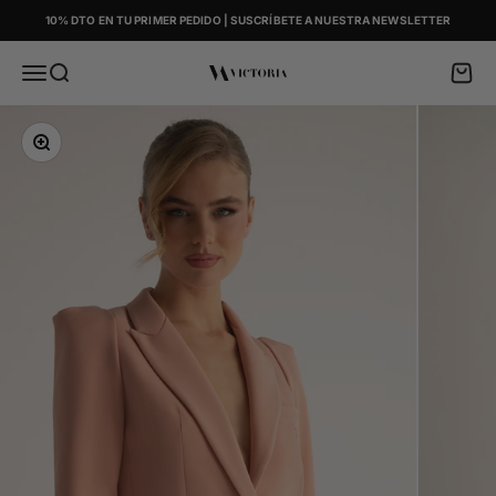
Skip to content
10% DTO EN TU PRIMER PEDIDO | SUSCRÍBETE A NUESTRA NEWSLETTER
Menu
Search
Cart
Victoria
Zoom