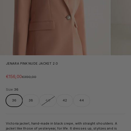
JENARA PINK NUDE JACKET 2.0
Sale price
€156,00
Regular price
€390,00
Size:
36
36
38
40
42
44
Victoria jacket, hand-made in black crepe, with straight shoulders. A
jacket like those of yesteryear, for life. It dresses up, stylizes and is