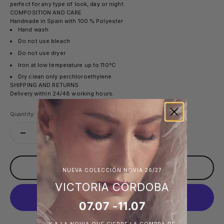
perfect for any type of look, day or night.
COMPOSITION AND CARE
Handmade in Spain with
100
% Polyester
Hand wash
Do not use bleach
Do not use dryer
Iron at low temperature up to 110°C
Dry clean only perchloroethylene
SHIPPING AND RETURNS
Delivery within 24/48 working hours.
Quantity:
Add to cart
NUEVA COLECCIÓN NOVIA 26/27
VICTORIA CÓRDOBA
07.07 -11.07
More payment options
Y A LA NOVIA QUE CIERRE LA COMPRA DE