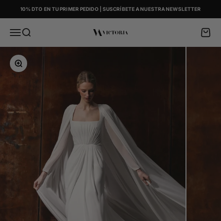
Skip to content
10% DTO EN TU PRIMER PEDIDO | SUSCRÍBETE A NUESTRA NEWSLETTER
Menu
Search
Cart
Victoria
Zoom