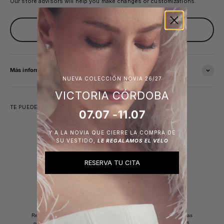
Our store advisors will help you make changes or customizations.
PIDE TU CITA
Más información
NUEVA COLECCIÓN NOVIA 26/27
VICTORIA CÓRDOBA
TE PUEDE INTERESAR
07.07 -11.07
Y A LA NOVIA QUE CIERRE LA COMPRA DE
SU VESTIDO,
LE REGALAMOS EL VELO
RESERVA TU CITA
Únete a nuestra newsletter
y Obtén un 10% de descuento
Recibe promociones exclusivas, ventas privadas y descubre todas las
novedades. *Descuento aplicable en los modelos de invitada SS26.