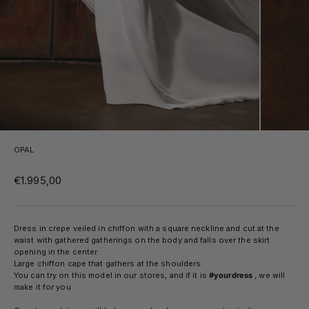
OPAL
Sale price
€1.995,00
Dress in crepe veiled in chiffon with a square neckline and cut at the
waist with gathered gatherings on the body and falls over the skirt
opening in the center.
Large chiffon cape that gathers at the shoulders.
You can try on this model in our stores, and if it is
#yourdress
, we will
make it for you.