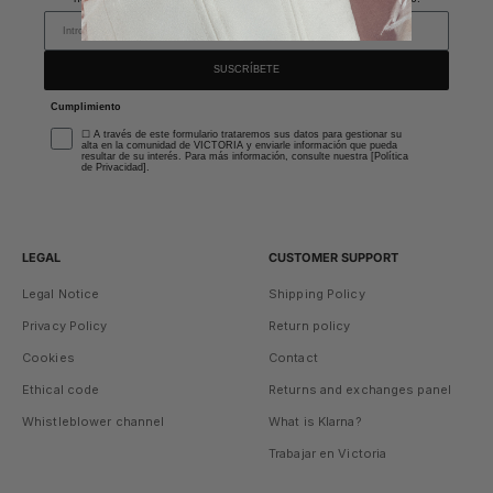
SUSCRÍBETE
Cumplimiento
☐ A través de este formulario trataremos sus datos para gestionar su
alta en la comunidad de VICTORIA y enviarle información que pueda
resultar de su interés. Para más información, consulte nuestra [Política
de Privacidad].
LEGAL
CUSTOMER SUPPORT
Legal Notice
Shipping Policy
Privacy Policy
Return policy
Cookies
Contact
Ethical code
Returns and exchanges panel
Whistleblower channel
What is Klarna?
Trabajar en Victoria