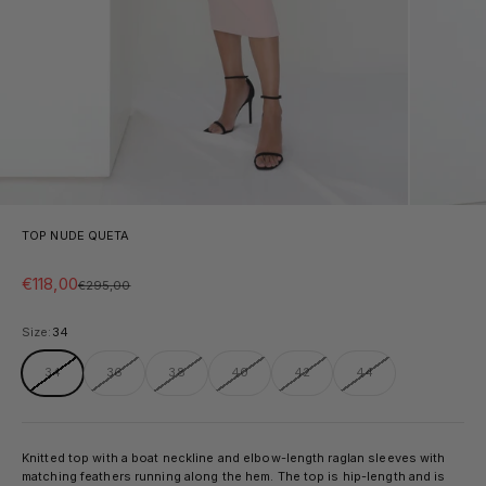
TOP NUDE QUETA
Sale price
€118,00
Regular price
€295,00
Size:
34
34
36
38
40
42
44
Knitted top with a boat neckline and elbow-length raglan sleeves with
matching feathers running along the hem. The top is hip-length and is