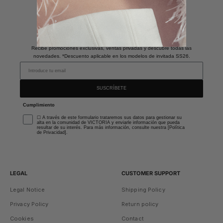
Únete a nuestra newsletter
y Obtén un 10% de descuento
Recibe promociones exclusivas, ventas privadas y descubre todas las
novedades. *Descuento aplicable en los modelos de invitada SS26.
SUSCRÍBETE
Cumplimiento
☐ A través de este formulario trataremos sus datos para gestionar su
alta en la comunidad de VICTORIA y enviarle información que pueda
resultar de su interés. Para más información, consulte nuestra [Política
de Privacidad].
LEGAL
CUSTOMER SUPPORT
Legal Notice
Shipping Policy
Privacy Policy
Return policy
Cookies
Contact