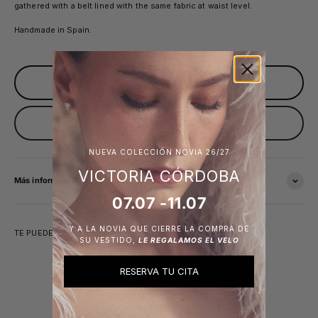
gathered with a belt lined with the same fabric at waist level.
Handmade in Spain.
Sold out
Avísame cuando esté disponible
NUEVA COLECCIÓN NOVIA 26/27
VICTORIA CÓRDOBA
Más información
07.07 -11.07
Y A LA NOVIA QUE CIERRE LA COMPRA DE
TE PUEDE INTERESAR
SU VESTIDO,
LE REGALAMOS EL VELO
RESERVA TU CITA