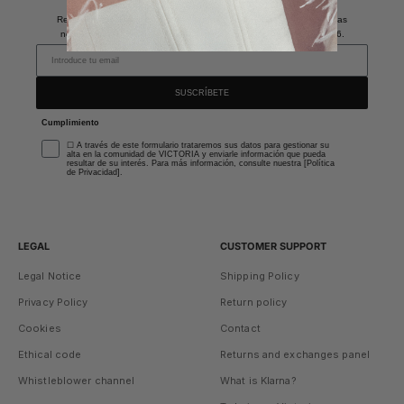
Recibe promociones exclusivas, ventas privadas y descubre todas las
novedades. *Descuento aplicable en los modelos de invitada SS26.
SUSCRÍBETE
Cumplimiento
☐ A través de este formulario trataremos sus datos para gestionar su
alta en la comunidad de VICTORIA y enviarle información que pueda
resultar de su interés. Para más información, consulte nuestra [Política
de Privacidad].
LEGAL
CUSTOMER SUPPORT
Legal Notice
Shipping Policy
Privacy Policy
Return policy
Cookies
Contact
Ethical code
Returns and exchanges panel
Whistleblower channel
What is Klarna?