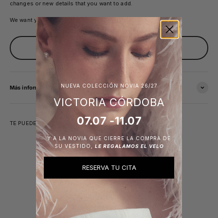
changes or new details that you want to add.
We want you to feel
100% you.
PIDE TU CITA
NUEVA COLECCIÓN NOVIA 26/27
Más información
VICTORIA CÓRDOBA
07.07 -11.07
TE PUEDE INTERESAR
Y A LA NOVIA QUE CIERRE LA COMPRA DE
SU VESTIDO,
LE REGALAMOS EL VELO
RESERVA TU CITA
Únete a nuestra newsletter
y Obtén un 10% de descuento