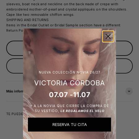
sleeves, boat neck and neckline on the back made of crepe with
embroidered mother-of-pearl and crystal appliqués on the shoulders.
Cape like two removable chiffon wings.
SHIPPING AND RETURNS
Items in the Bridal Outlet or Bridal Sample section have a different
Return Policy than the rest of Victoria's items. More info
here
.
Sold out
Avísame cuando esté disponible
NUEVA COLECCIÓN NOVIA 26/27
VICTORIA CÓRDOBA
Más información
07.07 -11.07
Y A LA NOVIA QUE CIERRE LA COMPRA DE
SU VESTIDO,
LE REGALAMOS EL VELO
TE PUEDE INTERESAR
RESERVA TU CITA