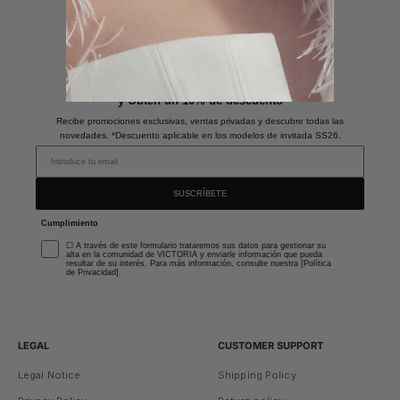
Únete a nuestra newsletter
y Obtén un 10% de descuento
Recibe promociones exclusivas, ventas privadas y descubre todas las
novedades. *Descuento aplicable en los modelos de invitada SS26.
SUSCRÍBETE
Cumplimiento
☐ A través de este formulario trataremos sus datos para gestionar su
alta en la comunidad de VICTORIA y enviarle información que pueda
resultar de su interés. Para más información, consulte nuestra [Política
de Privacidad].
LEGAL
CUSTOMER SUPPORT
Legal Notice
Shipping Policy