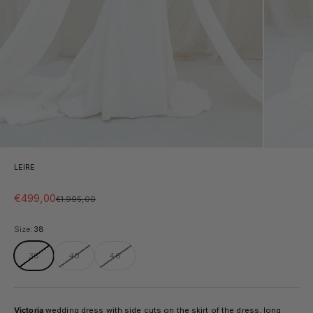
LEIRE
Sale price
€499,00
Regular price
€1.995,00
Size:
38
38
40
46
Victoria
wedding dress with side cuts on the skirt of the dress, long