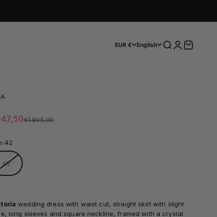
Search
Login
Cart
EUR €
English
IA
le price
47,50
Regular price
€1.895,00
e:
42
42
toria
wedding dress with waist cut, straight skirt with slight
re, long sleeves and square neckline, framed with a crystal