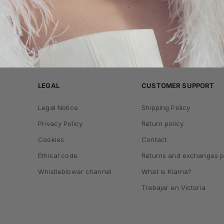
LEGAL
CUSTOMER SUPPORT
Legal Notice
Shipping Policy
Privacy Policy
Return policy
Cookies
Contact
Ethical code
Returns and exchanges p
Whistleblower channel
What is Klarna?
Trabajar en Victoria