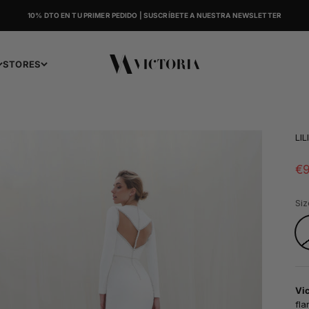
10% DTO EN TU PRIMER PEDIDO | SUSCRÍBETE A NUESTRA NEWSLETTER
Victoria
STORES
LIL
Sa
€9
Siz
Vic
fla