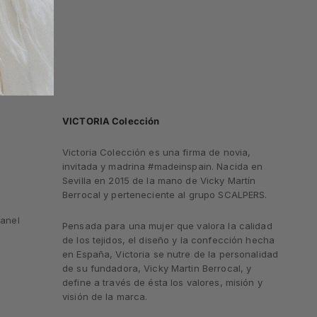
VICTORIA Colección
Victoria Colección es una firma de novia,
invitada y madrina #madeinspain. Nacida en
Sevilla en 2015 de la mano de Vicky Martín
Berrocal y perteneciente al grupo SCALPERS.
anel
Pensada para una mujer que valora la calidad
de los tejidos, el diseño y la confección hecha
en España, Victoria se nutre de la personalidad
de su fundadora, Vicky Martin Berrocal, y
define a través de ésta los valores, misión y
visión de la marca.