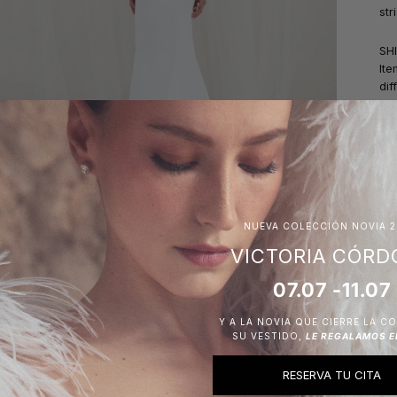
str
SH
Ite
dif
he
NUEVA COLECCIÓN NOVIA 2
Má
VICTORIA CÓRD
07.07 -11.07
Y A LA NOVIA QUE CIERRE LA C
SU VESTIDO,
LE REGALAMOS E
RESERVA TU CITA