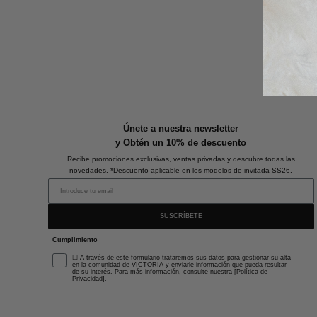
Únete a nuestra newsletter
y Obtén un 10% de descuento
Recibe promociones exclusivas, ventas privadas y descubre todas las
novedades. *Descuento aplicable en los modelos de invitada SS26.
SUSCRÍBETE
Cumplimiento
☐ A través de este formulario trataremos sus datos para gestionar su alta
en la comunidad de VICTORIA y enviarle información que pueda resultar
de su interés. Para más información, consulte nuestra [Política de
Privacidad].