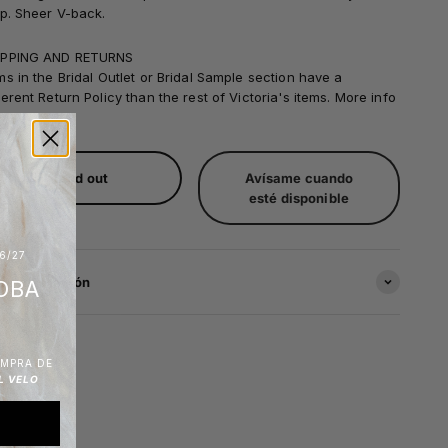
ip. Sheer V-back.
IPPING AND RETURNS
ms in the Bridal Outlet or Bridal Sample section have a
ferent Return Policy than the rest of Victoria's items. More info
re
.
Sold out
Avísame cuando
esté disponible
6/27
s información
OBA
OMPRA DE
L VELO