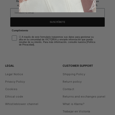
Recibe promociones exclusivas, ventas privadas y descubre todas las
novedades. *Descuento aplicable en los modelos de invitada SS26.
SUSCRÍBETE
Cumplimiento
☐ A través de este formulario trataremos sus datos para gestionar su
alta en la comunidad de VICTORIA y enviarle información que pueda
resultar de su interés. Para más información, consulte nuestra [Política
de Privacidad].
LEGAL
CUSTOMER SUPPORT
Legal Notice
Shipping Policy
Privacy Policy
Return policy
Cookies
Contact
Ethical code
Returns and exchanges panel
Whistleblower channel
What is Klarna?
Trabajar en Victoria