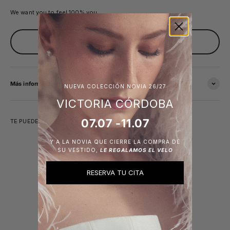
We want you to feel
100% you.
PIDE TU CITA
Más información
NUEVA COLECCIÓN NOVIA 26/27
VICTORIA CÓRDOBA
07.07 -11.07
TE PUEDE INTERESAR
Y A LA NOVIA QUE CIERRE LA COMPRA DE
SU VESTIDO,
LE REGALAMOS EL VELO
RESERVA TU CITA
Únete a nuestra newsletter
y Obtén un 10% de descuento