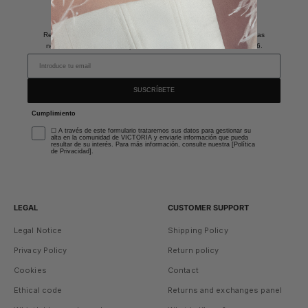
Únete a nuestra newsletter
y Obtén un 10% de descuento
Recibe promociones exclusivas, ventas privadas y descubre todas las
novedades. *Descuento aplicable en los modelos de invitada SS26.
SUSCRÍBETE
Cumplimiento
☐ A través de este formulario trataremos sus datos para gestionar su
alta en la comunidad de VICTORIA y enviarle información que pueda
resultar de su interés. Para más información, consulte nuestra [Política
de Privacidad].
LEGAL
CUSTOMER SUPPORT
Legal Notice
Shipping Policy
Privacy Policy
Return policy
Cookies
Contact
Ethical code
Returns and exchanges panel