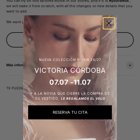
You can try on this tailored model in our stores, and if it is
#yourdress
,
we will make it from scratch, with all the changes or new details that you
want to add.
We want you to feel 100% you.
PIDE TU CITA
NUEVA COLECCIÓN NOVIA 26/27
Más información
VICTORIA CÓRDOBA
07.07 -11.07
TE PUEDE INTERESAR
Y A LA NOVIA QUE CIERRE LA COMPRA DE
SU VESTIDO,
LE REGALAMOS EL VELO
RESERVA TU CITA