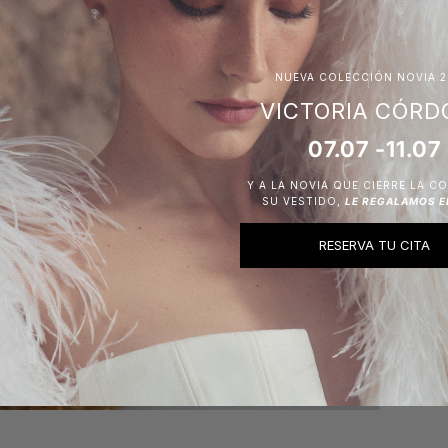
NUEVA COLECCIÓN NOVIA 2
VICTORIA CÓRD
07.07 -11.07
Y A LA NOVIA QUE CIERRE LA C
SU VESTIDO,
LE REGALAMOS E
RESERVA TU CITA