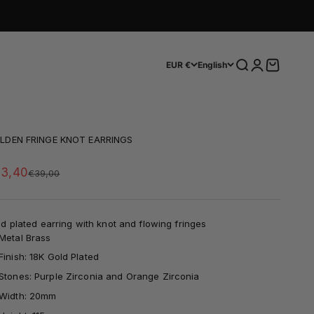
Search
Login
Cart
EUR €
English
LDEN FRINGE KNOT EARRINGS
le price
3,40
Regular price
€39,00
d plated earring with knot and flowing fringes
Metal Brass
Finish: 18K Gold Plated
Stones: Purple Zirconia and Orange Zirconia
Width: 20mm