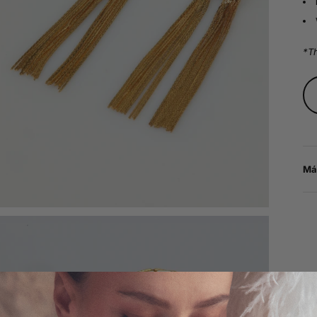
*Th
Má