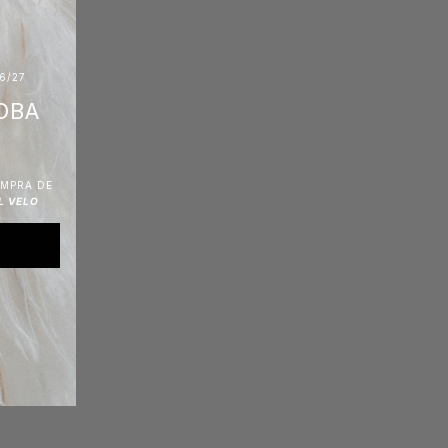
6/27
OBA
OMPRA DE
L VELO