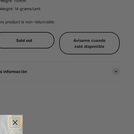
Height: 115mm
Weight:
14 grams/unit
is product is non-returnable.
Sold out
Avísame cuando
esté disponible
s información