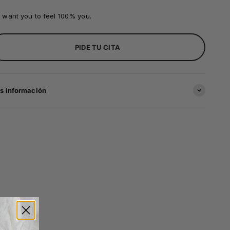
 want you to feel 100% you.
PIDE TU CITA
s información