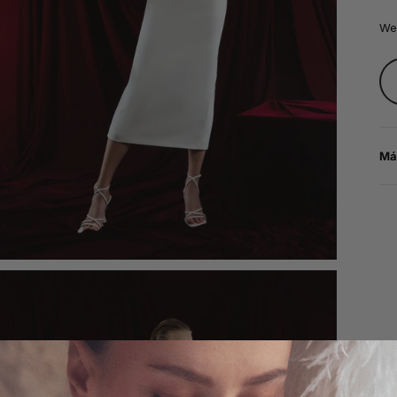
We
Má