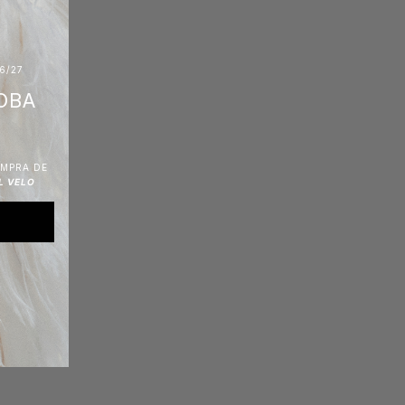
6/27
OBA
OMPRA DE
L VELO