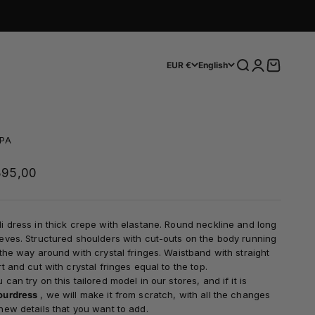
Search
Login
Cart
EUR €
English
LPA
le price
895,00
i
dress
in thick crepe with elastane. Round neckline and long
eves. Structured shoulders with cut-outs on the body running
 the way around
with crystal fringes. Waistband with straight
rt and cut with crystal fringes equal to the top.
 can try on this tailored model in our stores, and if it is
ourdress
, we will make it from scratch, with all the changes
new details that you want to add.