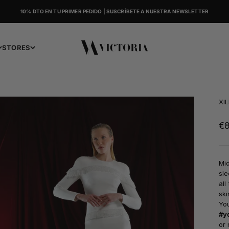
10% DTO EN TU PRIMER PEDIDO | SUSCRÍBETE A NUESTRA NEWSLETTER
Victoria
STORES
XI
Sa
€
Mid
sle
all
ski
You
#y
or 