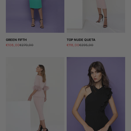
GREEN FIFTH
TOP NUDE QUETA
Sale price
Regular price
Sale price
Regular price
€108,00
€270,00
€118,00
€295,00