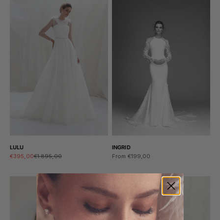
LULU
INGRID
Sale price
Regular price
Sale price
€395,00
€1.895,00
From €199,00