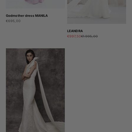
Godmother dress MANILA
Sale price
€695,00
LEANDRA
Sale price
Regular price
€997,50
€1.995,00