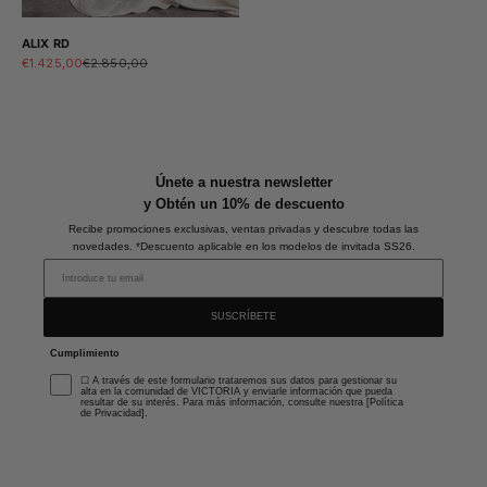
ALIX RD
Sale price
Regular price
€1.425,00
€2.850,00
Únete a nuestra newsletter
y Obtén un 10% de descuento
Recibe promociones exclusivas, ventas privadas y descubre todas las
novedades. *Descuento aplicable en los modelos de invitada SS26.
SUSCRÍBETE
Cumplimiento
☐ A través de este formulario trataremos sus datos para gestionar su
alta en la comunidad de VICTORIA y enviarle información que pueda
resultar de su interés. Para más información, consulte nuestra [Política
de Privacidad].