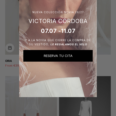
NUEVA COLECCIÓN NOVIA 26/27
VICTORIA CÓRDOBA
07.07 -11.07
Y A LA NOVIA QUE CIERRE LA COMPRA DE
SU VESTIDO,
LE REGALAMOS EL VELO
RESERVA TU CITA
ORIA
LEIRE
Sale price
Regular price
Sale price
Regular price
From €399,00
€1.795,00
€499,00
€1.995,00