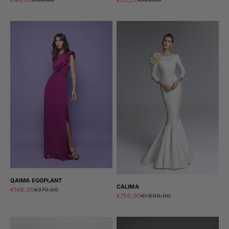
QAIMA EGGPLANT
CALIMA
Sale price
Regular price
€148,00
€370,00
Sale price
Regular price
€756,00
€1.890,00