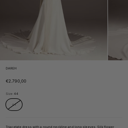
DAREH
Sale price
€2.790,00
Size:
44
44
Triacetate dress with a round neckline and long sleeves. Silk flower