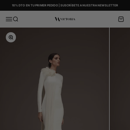
Skip to content
10% DTO EN TU PRIMER PEDIDO | SUSCRÍBETE A NUESTRA NEWSLETTER
Menu
Search
Cart
Victoria
Zoom