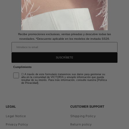
Únete a nuestra newsletter
y Obtén un 10% de descuento
Recibe promociones exclusivas, ventas privadas y descubre todas las
novedades. *Descuento aplicable en los modelos de invitada SS26.
SUSCRÍBETE
Cumplimiento
☐ A través de este formulario trataremos sus datos para gestionar su
alta en la comunidad de VICTORIA y enviarle información que pueda
resultar de su interés. Para más información, consulte nuestra [Política
de Privacidad].
LEGAL
CUSTOMER SUPPORT
Legal Notice
Shipping Policy
Privacy Policy
Return policy