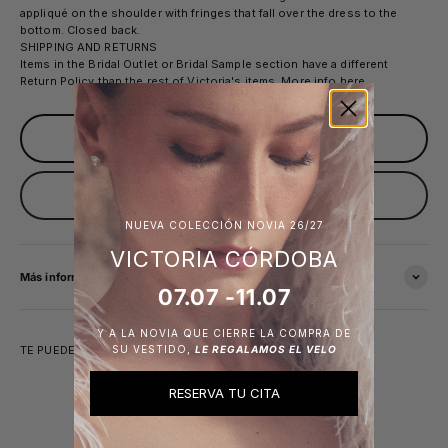
appliqué on the shoulder with fringes that fall over the dress to the
bottom. Closed back.
SHIPPING AND RETURNS
Items in the Bridal Outlet or Bridal Sample section have a different
Return Policy than the rest of Victoria's items. More info
here
.
Sold out
Avísame cuando esté disponible
NUEVA COLECCIÓN NOVIA 26/27
VICTORIA CÓRDOBA
Más información
07.07 -11.07
Y A LA NOVIA QUE CIERRE LA COMPRA DE
SU VESTIDO,
LE REGALAMOS EL VELO
TE PUEDE INTERESAR
RESERVA TU CITA